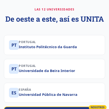
Zaragoza · ES
IPG (Guarda)
UBI (Beira Interior)
LAS 12 UNIVERSIDADES
De oeste a este, así es UNITA
PORTUGAL
PT
Instituto Politécnico da Guarda
PORTUGAL
PT
Universidade da Beira Interior
ESPAÑA
ES
Universidad Pública de Navarra
NOSOTROS