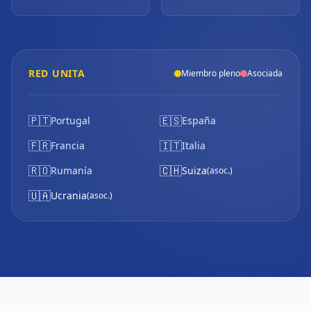
RED UNITA
Miembro pleno
Asociada
🇵🇹
🇪🇸
Portugal
España
🇫🇷
🇮🇹
Francia
Italia
🇷🇴
🇨🇭
Rumanía
Suiza
(asoc.)
🇺🇦
Ucrania
(asoc.)
HES-SO (
UPPA (Pau)
USMB (Savoie)
UPNA
UNIZAR
UNI