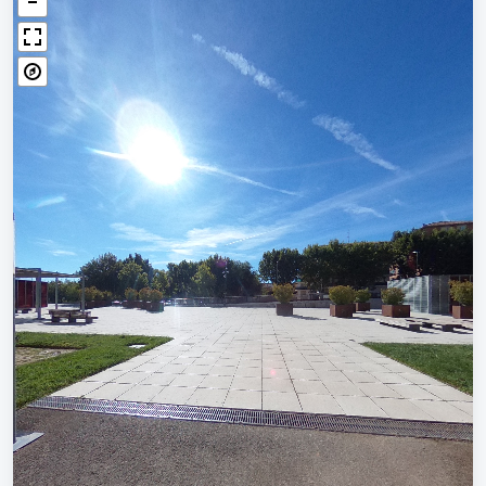
AULA 14
AULA 15
Planta 2
AULA 21
AULA 22
AULA 23
AULA 24
AULA 25
AULA 26
AULA 27
INFO 1
INFO 2
INFO 3
IDIOMAS
Planta 3
PASILLO
SEMINARIO