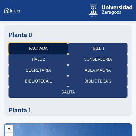
Inicio
Planta 0
FACHADA
HALL 1
HALL 2
CONSERJERÍA
SECRETARÍA
AULA MAGNA
BIBLIOTECA 1
BIBLIOTECA 2
SALITA
Planta 1
PASILLO
INFO 10
AULA 12
AULA 13