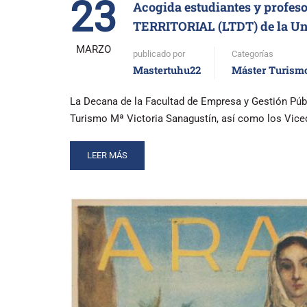
23
Acogida estudiantes y pro
TERRITORIAL (LTDT) de la Un
MARZO
publicado por
Categorías
Mastertuhu22
Máster Turism
La Decana de la Facultad de Empresa y Gestión Públ
Turismo Mª Victoria Sanagustín, así como los Vic
READ
LEER MÁS
MORE
ABOUT
ACOGIDA
ESTUDIANTES
Y
PROFESORADO
DEL
MÁSTER
TOURISM-
PARCOURS
LOISIRS,