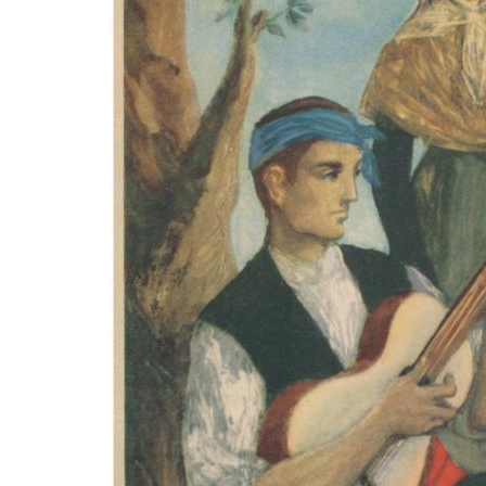
TOURISME
ET
DEVELOPPEMENT
TERRITORIAL
(LTDT)
DE
LA
UNIVERSIDAD
DE
PAU