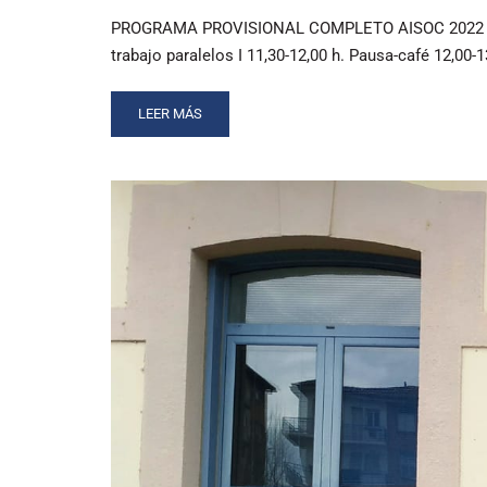
PROGRAMA PROVISIONAL COMPLETO AISOC 2022 AGEN
trabajo paralelos I 11,30-12,00 h. Pausa-café 12,00-1
READ
LEER MÁS
MORE
ABOUT
PROGRAMA
PROVISIONAL
AISOC
2022