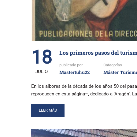
18
Los primeros pasos del turis
publicado por
Categorías
JULIO
Mastertuhu22
Máster Turism
En los albores de la década de los años 50 del pasa
reproducen en esta página–, dedicado a ‘Aragón’. L
READ
LEER MÁS
MORE
ABOUT
LOS
PRIMEROS