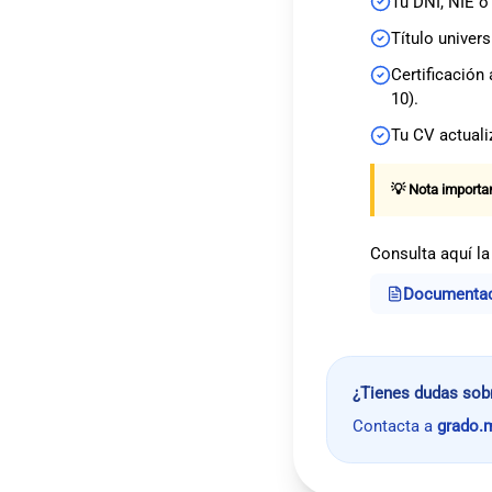
Tu DNI, NIE o
Título univers
Certificación
10).
Tu CV actuali
💡 Nota importan
Consulta aquí l
Documentac
¿Tienes dudas sob
Contacta a
grado.