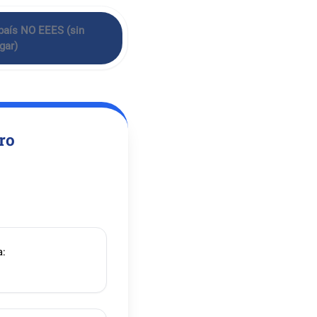
 país NO EEES (sin
gar)
ero
a: