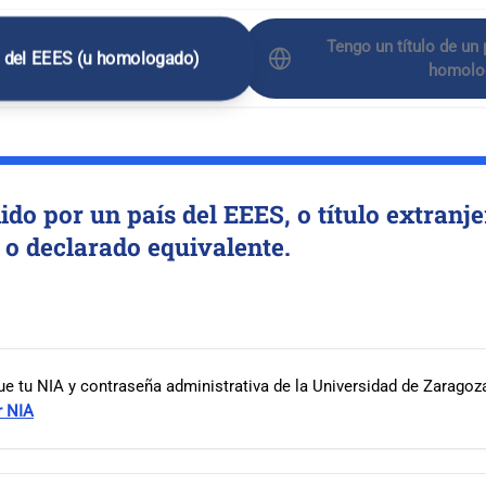
Tengo un título de un
o del EEES (u homologado)
homolo
ido por un país del EEES, o título extranj
o declarado equivalente.
e tu NIA y contraseña administrativa de la Universidad de Zaragoz
r NIA