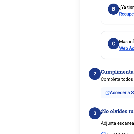
¿Ya tie
B
Recuper
Más inf
C
Web Ac
Cumplimenta l
2
Completa todos 
Acceder a Se
¡No olvides t
3
Adjunta escanea