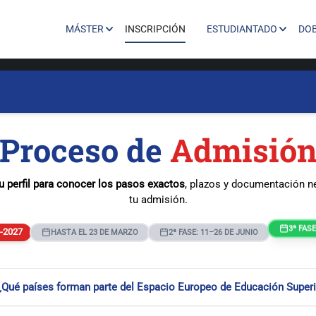
MÁSTER
INSCRIPCIÓN
ESTUDIANTADO
DO
Proceso de
Admisió
u perfil para conocer los pasos exactos
, plazos y documentación n
tu admisión.
6-2027
3ª FAS
HASTA EL 23 DE MARZO
2ª FASE: 11–26 DE JUNIO
¿Qué países forman parte del Espacio Europeo de Educación Superi