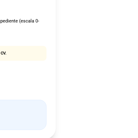
xpediente (escala 0-
 CV.