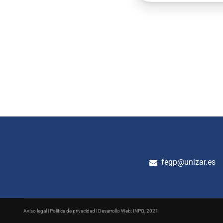
fegp@unizar.es
Aviso legal
|
Política de privacidad
| Desarrollo Web:
INPQ
, 2021