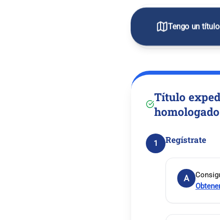
Tengo un títul
Título exped
homologado 
Regístrate
1
Consigu
A
Obtene