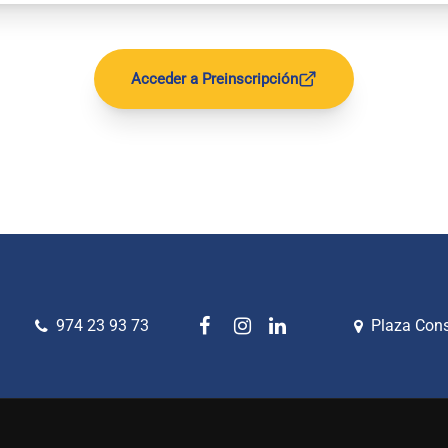
Acceder a Preinscripción
974 23 93 73
Plaza Cons